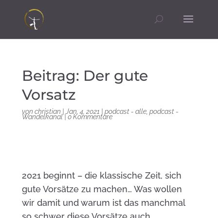
Beitrag: Der gute
Vorsatz
von
christian
|
Jan. 4, 2021
|
podcast - alle
,
podcast -
Wandelkanal
|
0 Kommentare
2021 beginnt – die klassische Zeit, sich
gute Vorsätze zu machen… Was wollen
wir damit und warum ist das manchmal
so schwer diese Vorsätze auch