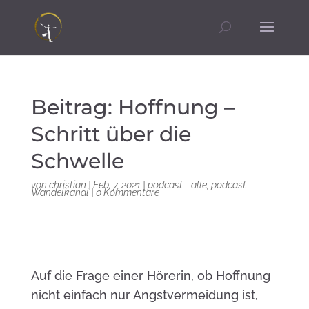
Beitrag: Hoffnung –
Schritt über die
Schwelle
von
christian
|
Feb. 7, 2021
|
podcast - alle
,
podcast -
Wandelkanal
|
0 Kommentare
Auf die Frage einer Hörerin, ob Hoffnung
nicht einfach nur Angstvermeidung ist,