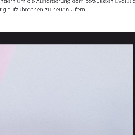
sondern um die Aufforderung dem bewussten Evoluti
tig aufzubrechen zu neuen Ufern…