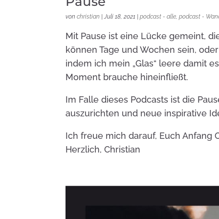
Pause
von
christian
|
Juli 18, 2021
|
podcast - alle
,
podcast - Wan
Mit Pause ist eine Lücke gemeint, di
können Tage und Wochen sein, oder 
indem ich mein „Glas“ leere damit es 
Moment brauche hineinfließt.
Im Falle dieses Podcasts ist die Pa
auszurichten und neue inspirative Id
Ich freue mich darauf, Euch Anfang 
Herzlich, Christian