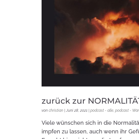
zurück zur NORMALITÄ
von
christian
|
Juni 28, 2021
|
podcast - alle
,
podcast - Wa
Viele wünschen sich in die Normalitä
impfen zu lassen, auch wenn ihr Gefü