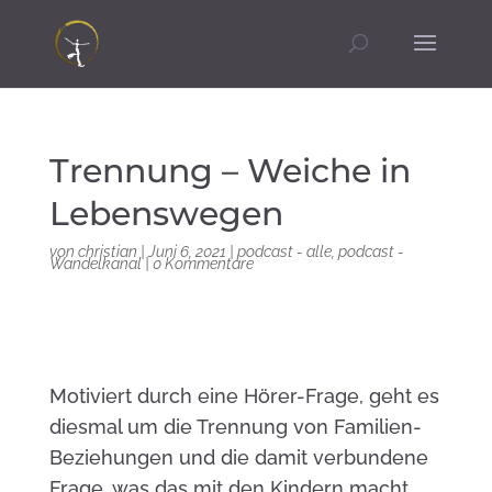
Trennung – Weiche in
Lebenswegen
von
christian
|
Juni 6, 2021
|
podcast - alle
,
podcast -
Wandelkanal
|
0 Kommentare
Motiviert durch eine Hörer-Frage, geht es
diesmal um die Trennung von Familien-
Beziehungen und die damit verbundene
Frage, was das mit den Kindern macht…