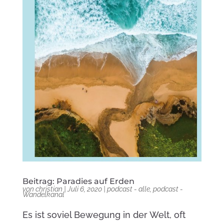
Beitrag: Paradies auf Erden
von
christian
|
Juli 6, 2020
|
podcast - alle
,
podcast -
Wandelkanal
Es ist soviel Bewegung in der Welt, oft