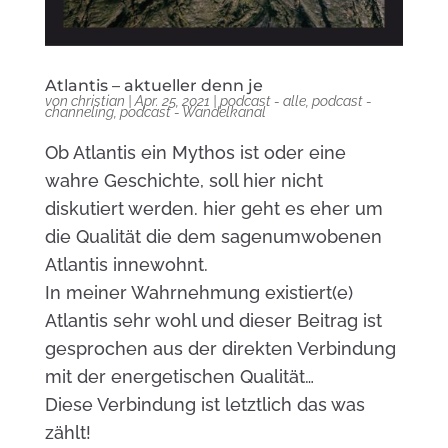
Atlantis – aktueller denn je
von
christian
|
Apr. 25, 2021
|
podcast - alle
,
podcast -
channeling
,
podcast - Wandelkanal
Ob Atlantis ein Mythos ist oder eine
wahre Geschichte, soll hier nicht
diskutiert werden. hier geht es eher um
die Qualität die dem sagenumwobenen
Atlantis innewohnt.
In meiner Wahrnehmung existiert(e)
Atlantis sehr wohl und dieser Beitrag ist
gesprochen aus der direkten Verbindung
mit der energetischen Qualität…
Diese Verbindung ist letztlich das was
zählt!