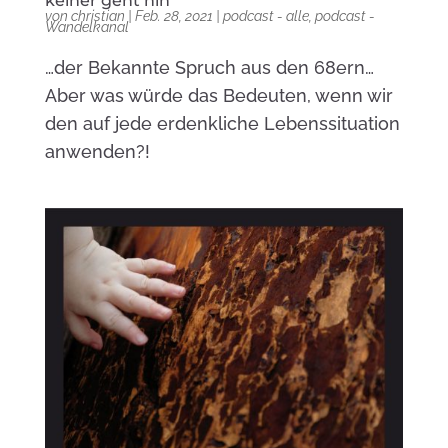
keiner geht hin“
von
christian
|
Feb. 28, 2021
|
podcast - alle
,
podcast -
Wandelkanal
…der Bekannte Spruch aus den 68ern…
Aber was würde das Bedeuten, wenn wir
den auf jede erdenkliche Lebenssituation
anwenden?!