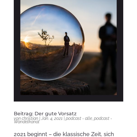
Beitrag: Der gute Vorsatz
von
christian
|
Jan. 4, 2021
|
podcast - alle
,
podcast -
Wandelkanal
2021 beginnt – die klassische Zeit, sich