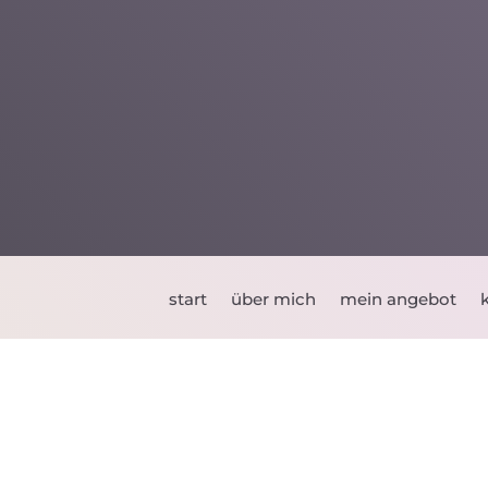
start
über mich
mein angebot