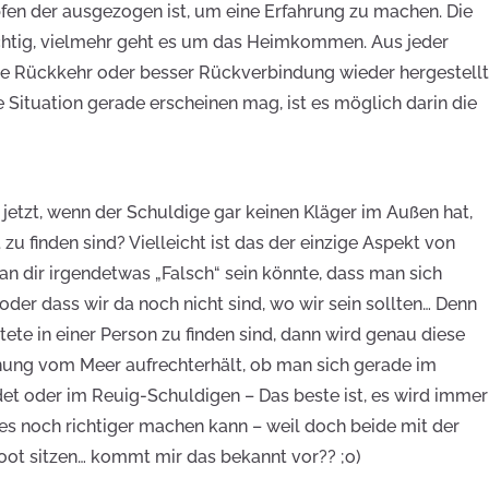
pfen der ausgezogen ist, um eine Erfahrung zu machen. Die
wichtig, vielmehr geht es um das Heimkommen. Aus jeder
ese Rückkehr oder besser Rückverbindung wieder hergestell
Situation gerade erscheinen mag, ist es möglich darin die
 jetzt, wenn der Schuldige gar keinen Kläger im Außen hat,
t zu finden sind? Vielleicht ist das der einzige Aspekt von
 an dir irgendetwas „Falsch“ sein könnte, dass man sich
der dass wir da noch nicht sind, wo wir sein sollten… Denn
ete in einer Person zu finden sind, dann wird genau diese
nung vom Meer aufrechterhält, ob man sich gerade im
t oder im Reuig-Schuldigen – Das beste ist, es wird immer
s noch richtiger machen kann – weil doch beide mit der
oot sitzen… kommt mir das bekannt vor?? ;o)