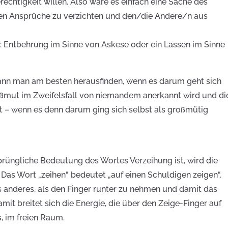
rechtigkeit willen. Also wäre es einfach eine Sache des
ten Ansprüche zu verzichten und den/die Andere/n aus
in: Entbehrung im Sinne von Askese oder ein Lassen im Sinne
kann man am besten herausfinden, wenn es darum geht sich
roßmut im Zweifelsfall von niemandem anerkannt wird und di
 – wenn es denn darum ging sich selbst als großmütig
prüngliche Bedeutung des Wortes Verzeihung ist, wird die
 Das Wort „zeihen“ bedeutet „auf einen Schuldigen zeigen“.
s anderes, als den Finger runter zu nehmen und damit das
mit breitet sich die Energie, die über den Zeige-Finger auf
, im freien Raum.