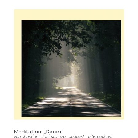
Meditation: „Raum“
von
christian
|
Juni 14, 2020
|
podcast - alle
,
podcast -