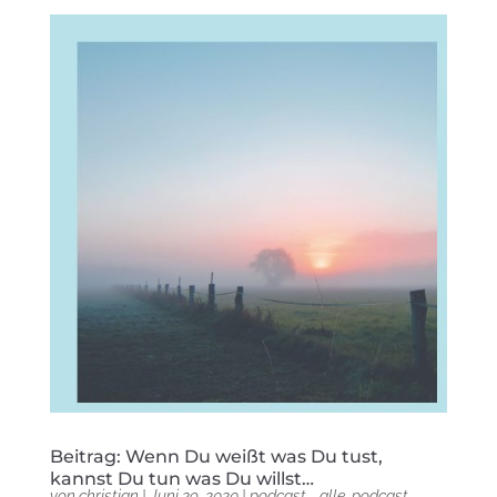
Beitrag: Wenn Du weißt was Du tust,
kannst Du tun was Du willst…
von
christian
|
Juni 29, 2020
|
podcast - alle
,
podcast -