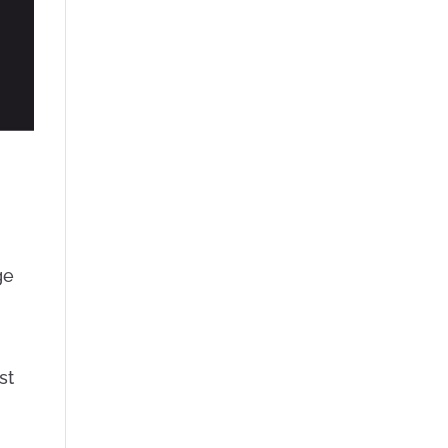
ge
st