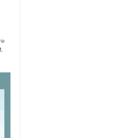
m
re
t.