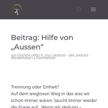
Beitrag: Hilfe von
„Aussen“
von
christian
|
März 6, 2021
|
podcast - alle
,
podcast -
Wandelkanal
|
0 Kommentare
Trennung oder Einheit?
Auf dem weglosen Weg in das was wir
schon immer waren, taucht immer wieder
die Frage auf: „Wenn wir Heilung –