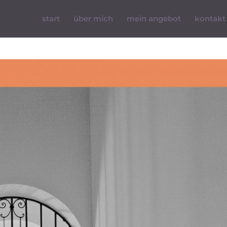
start
über mich
mein angebot
kontakt