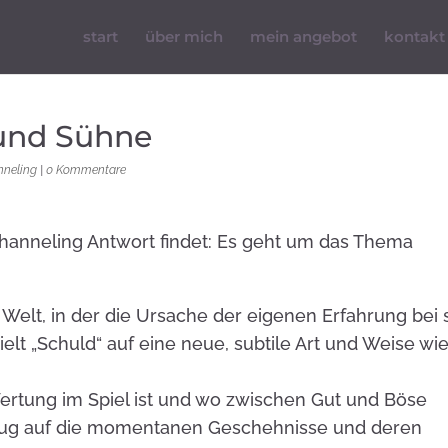
start
über mich
mein angebot
kontakt
 und Sühne
nneling
|
0 Kommentare
Channeling Antwort findet: Es geht um das Thema
Welt, in der die Ursache der eigenen Erfahrung bei 
ielt „Schuld“ auf eine neue, subtile Art und Weise wi
ertung im Spiel ist und wo zwischen Gut und Böse
zug auf die momentanen Geschehnisse und deren