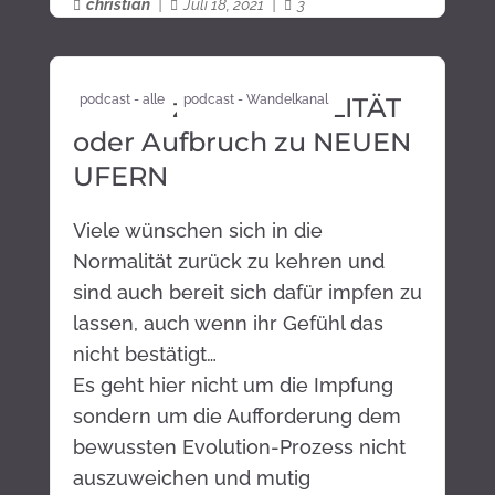
christian
|
Juli 18, 2021
|
3



zurück zur NORMALITÄT
podcast - alle
podcast - Wandelkanal
oder Aufbruch zu NEUEN
UFERN
Viele wünschen sich in die
Normalität zurück zu kehren und
sind auch bereit sich dafür impfen zu
lassen, auch wenn ihr Gefühl das
nicht bestätigt…
Es geht hier nicht um die Impfung
sondern um die Aufforderung dem
bewussten Evolution-Prozess nicht
auszuweichen und mutig