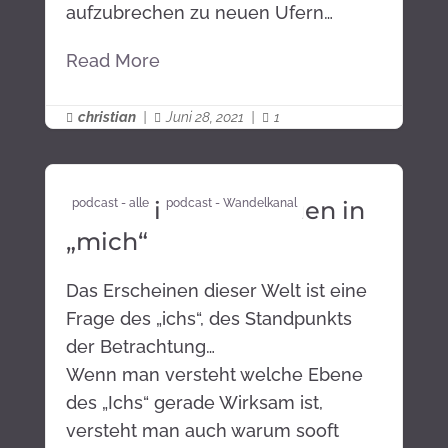
aufzubrechen zu neuen Ufern…
Read More
christian
|
Juni 28, 2021
|
1



wer ist ich – Vertrauen in
podcast - alle
podcast - Wandelkanal
„mich“
Das Erscheinen dieser Welt ist eine
Frage des „ichs“, des Standpunkts
der Betrachtung…
Wenn man versteht welche Ebene
des „Ichs“ gerade Wirksam ist,
versteht man auch warum sooft