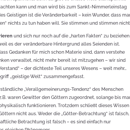
rachten kann und man wird bis zum Sankt-Nimmerleinstag
es Geistigen ist die Veränderbarkeit – kein Wunder, dass ma
en“ nichts zu tun haben will. Sie stimmen und stimmen nicht
rieren
und sich nur noch auf die „harten Fakten“ zu beziehen
eil es der veränderbare Hintergrund alles Seienden ist.
ass Gedanken für mich schon Materie sind, dann verstehe
ken verwaltet, nicht mehr bereit ist mitzugehen – wir sind
Verstand“ – der dichteste Teil unseres Wesens – weit mehr…
egriff „geistige Welt“ zusammengefasst.
erständliche „Verallgemeinerungs-Tendenz“ des Menschen
.B. waren Gewitter den Göttern zugeordnet, solange bis ma
physikalisch funktionieren. Trotzdem schließt dieses Wissen
öttern nicht aus. Weder die „Götter-Betrachtung“ ist falsch,
ftliche Betrachtung ist falsch – es sind einfach nur
es gleichen Phänomens.