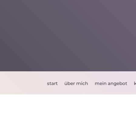
start
über mich
mein angebot