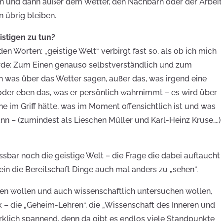
 und dann außer dem Wetter, den Nachbarn oder der Arbei
 übrig bleiben.
stigen zu tun?
 den Worten: „geistige Welt“ verbirgt fast so, als ob ich mich
rde: Zum Einen genauso selbstverständlich und zum
h was über das Wetter sagen, außer das, was irgend eine
der eben das, was er persönlich wahrnimmt – es wird über
 im Griff hätte, was im Moment offensichtlich ist und was
nn – (zumindest als Lieschen Müller und Karl-Heinz Kruse….
sbar noch die geistige Welt – die Frage die dabei auftaucht
sein die Bereitschaft Dinge auch mal anders zu „sehen“.
hen wollen und auch wissenschaftlich untersuchen wollen,
k – die „Geheim-Lehren“, die „Wissenschaft des Inneren und
irklich spannend, denn da gibt es endlos viele Standpunkte