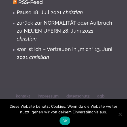
RSS-Feed
Pause
18. Juli 2021
christian
zurück zur NORMALITÄT oder Aufbruch
zu NEUEN UFERN
28. Juni 2021
christian
wer ist ich – Vertrauen in „mich“
13. Juni
2021
christian
kontakt
impressum
datenschutz
agb
widerrufsbelehrung
Diese Website benutzt Cookies. Wenn du die Website weiter
nutzt, gehen wir von deinem Einverständnis aus.
© Christian Federl
OK