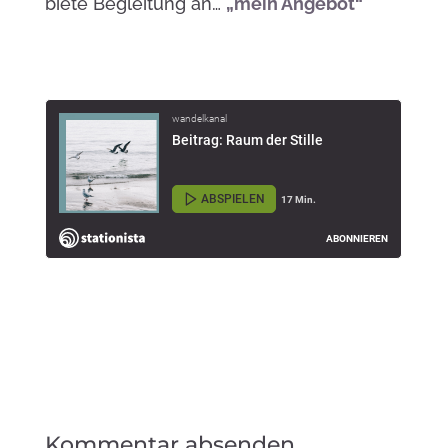
biete Begleitung an…
„mein Angebot“
Kommentar absenden