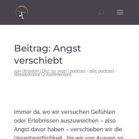
Beitrag: Angst
verschiebt
von
christian
|
Dez. 19, 2020
|
podcast - alle
,
podcast -
Wandelkanal
|
2 Kommentare
Immer da, wo wir versuchen Gefühlen
oder Erlebnissen auszuweichen – also
Angst davor haben – verschieben wir die
Verantwortlichkeit… bis wir von Aussen so