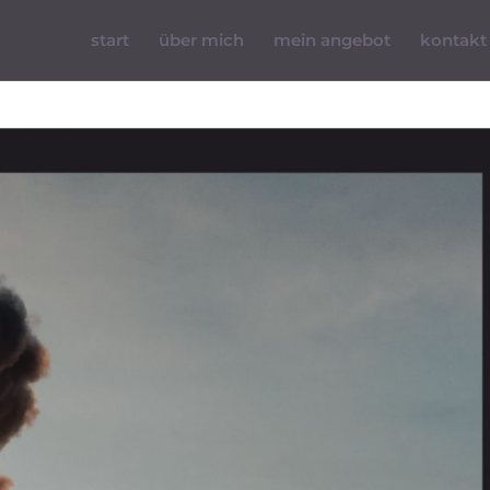
start
über mich
mein angebot
kontakt