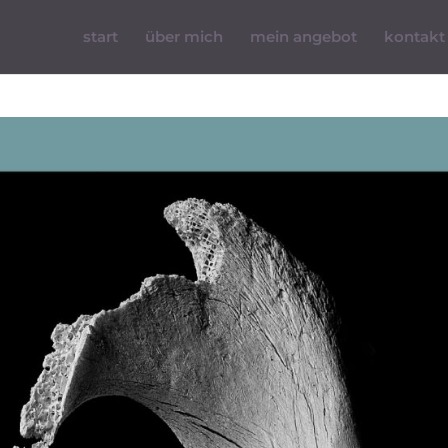
start
über mich
mein angebot
kontakt