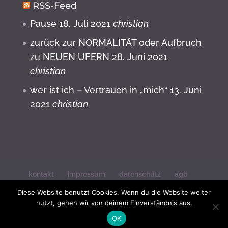
RSS-Feed
Pause
18. Juli 2021
christian
zurück zur NORMALITÄT oder Aufbruch
zu NEUEN UFERN
28. Juni 2021
christian
wer ist ich – Vertrauen in „mich“
13. Juni
2021
christian
kontakt
impressum
datenschutz
agb
widerrufsbelehrung
Diese Website benutzt Cookies. Wenn du die Website weiter
nutzt, gehen wir von deinem Einverständnis aus.
© Christian Federl
OK