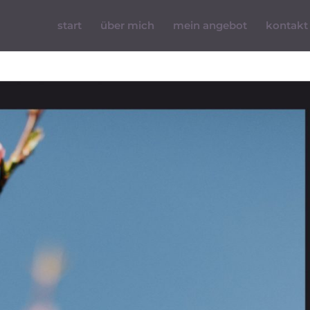
start
über mich
mein angebot
kontakt