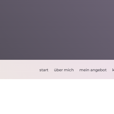
start
über mich
mein angebot