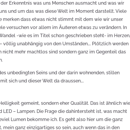
on der Erkenntnis was uns Menschen ausmacht und was wir
m uns und um das was diese Welt im Moment darstellt. Viele
ie merken dass etwas nicht stimmt mit dem wie wir unser
iele versuchen vor allem im Äußeren etwas zu verändern. In
andel -wie es im Titel schon geschrieben steht- im Herzen
 – völlig unabhängig von den Umständen…. Plötzlich werden
nn nicht mehr machtlos sind sondern ganz im Gegenteil das
n.
es unbedingten Seins und der darin wohnenden, stillen
mit sich und dieser Welt da draussen….
 Helligkeit gemeint, sondern eher Qualität. Das ist ähnlich wi
d LED – Lampen. Die Frage die dahintersteht ist, was macht
wieviel Lumen bekomme ich. Es geht also hier um die ganz
t, mein ganz einzigartiges so sein, auch wenn das in den